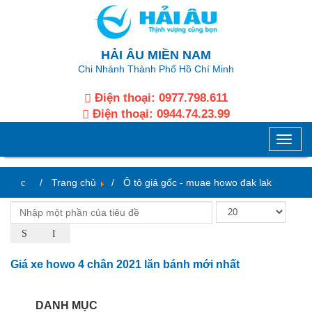
HẢI ÂU MIỀN NAM
Chi Nhánh Thành Phố Hồ Chí Minh
Điện thoại:
0977.798.611
Điện thoại:
0944.74.23.99
Toggle
naviga
Trang chủ
Ô tô giá gốc - muae howo đak lak
Giá xe howo 4 chân 2021 lăn bánh mới nhất
DANH MỤC