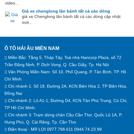
video...
Giá xe chenglong lăn bánh tất cả các dòng
giá xe Chenglong lăn bánh tất cả các dòng cập nhật
mới...
Ô TÔ HẢI ÂU MIỀN NAM
Miền Bắc: Tầng 5, Tháp Tây, Toà nhà Hancorp Plaza, số 72
Trần Đăng Ninh, P. Dịch Vọng, Q. Cầu Giấy, Tp. Hà Nội
Văn Phòng Miền Nam: Số 10, Phổ Quang, P. Tân Bình, TP. Hồ
Chí Minh.
Chi nhánh 1: Số 18, Đường 2A, KCN Biên Hòa 2, TP Biên Hòa,
Đồng Nai
Chi nhánh 2: Lô A1-1, Đường D4, KCN Tân Phú Trung, Củ Chi,
TP Hồ Chí Minh.
Chi nhánh 3: Trạm dừng chân Cầu Cần Thơ, Quốc Lộ 1A, P.
Hưng Phú, Q. Cái Răng, Tp. Cần Thơ.
Điện thoại : MR LỢI
0977.798.611
0944.74.23.99