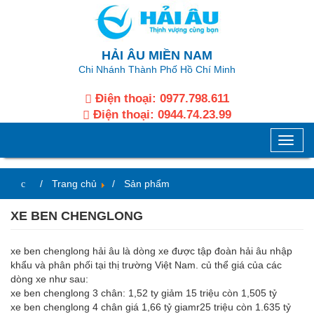
HẢI ÂU MIỀN NAM
Chi Nhánh Thành Phố Hồ Chí Minh
Điện thoại:
0977.798.611
Điện thoại:
0944.74.23.99
Toggle
naviga
Trang chủ
Sản phẩm
XE BEN CHENGLONG
xe ben chenglong hải âu là dòng xe được tập đoàn hải âu nhập
khẩu và phân phối tại thị trường Việt Nam. củ thể giá của các
dòng xe như sau:
xe ben chenglong 3 chân: 1,52 ty giảm 15 triệu còn 1,505 tỷ
xe ben chenglong 4 chân giá 1,66 tỷ giamr25 triệu còn 1.635 tỷ