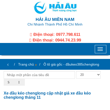
HẢI ÂU MIỀN NAM
Chi Nhánh Thành Phố Hồ Chí Minh
Điện thoại:
0977.798.611
Điện thoại:
0944.74.23.99
Toggle
naviga
Trang chủ
Ô tô giá gốc - đầukeo385chenglong
Xe đầu kéo chenglong cập nhật giá xe đầu kéo
chenglong tháng 11